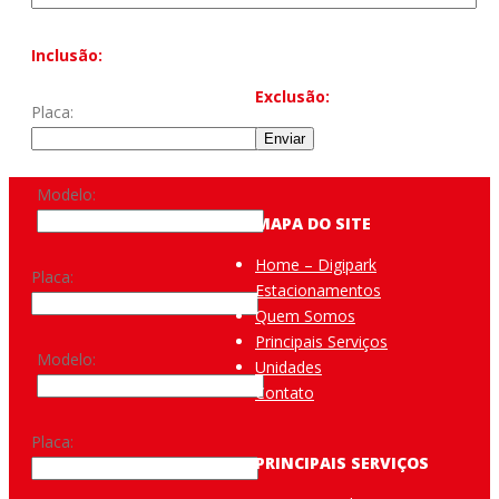
Inclusão:
Exclusão:
Placa:
Modelo:
MAPA DO SITE
Home – Digipark
Placa:
Estacionamentos
Quem Somos
Principais Serviços
Modelo:
Unidades
Contato
Placa:
PRINCIPAIS SERVIÇOS